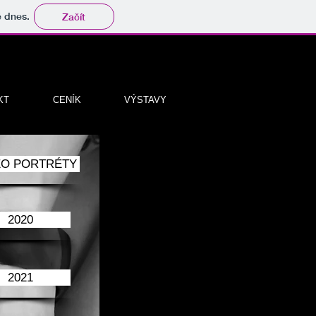
tě dnes.
Začít
KT
CENÍK
VÝSTAVY
EO PORTRÉTY
2020
2021