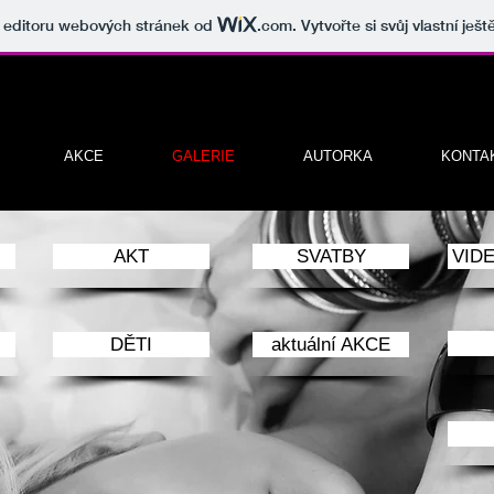
v editoru webových stránek od
.com
. Vytvořte si svůj vlastní ješ
AKCE
GALERIE
AUTORKA
KONTA
AKT
SVATBY
VID
DĚTI
aktuální AKCE