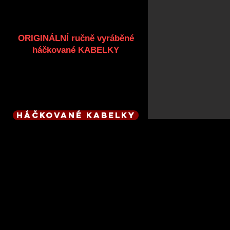
ORIGINÁLNÍ ručně vyráběné
háčkované KABELKY
* vyberte si již z vytvořených *
zhotovím i dle přání *
vždy jen jeden kus
HÁČKOVANÉ KABELKY